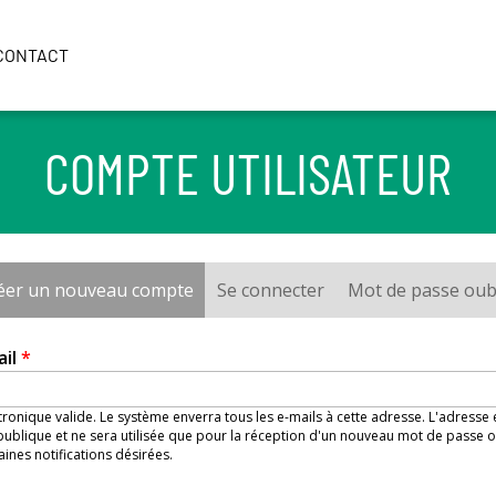
CONTACT
COMPTE UTILISATEUR
éer un nouveau compte
(onglet actif)
Se connecter
Mot de passe oub
ail
*
ronique valide. Le système enverra tous les e-mails à cette adresse. L'adresse
ublique et ne sera utilisée que pour la réception d'un nouveau mot de passe o
aines notifications désirées.