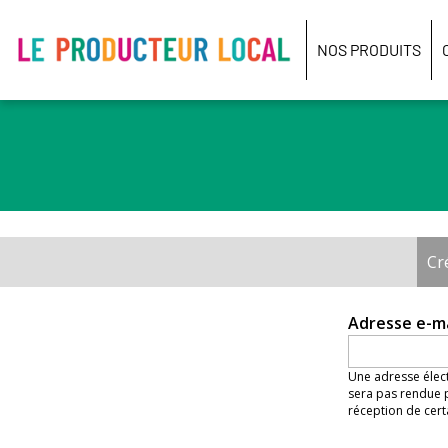
Le
producteur
NOS PRODUITS
local
-
Bois
Guillaume
Cr
Onglets
principaux
Adresse e-m
Une adresse élect
sera pas rendue p
réception de cert