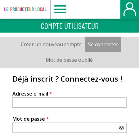
Le
COMPTE UTILISATEUR
producteur
Créer un nouveau compte
Se connecter
(onglet a
Onglets
local
principaux
Mot de passe oublié
-
Déjà inscrit ? Connectez-vous !
Bois
Adresse e-mail
*
Guillaume
Mot de passe
*