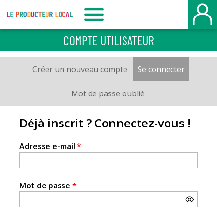
Le
COMPTE UTILISATEUR
producteur
Créer un nouveau compte
Se connecter
(onglet a
Onglets
local
principaux
Mot de passe oublié
-
Déjà inscrit ? Connectez-vous !
Bois
Adresse e-mail
*
Guillaume
Mot de passe
*