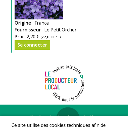
Origine
France
Fournisseur
Le Petit Orcher
Prix
2,20 €
(
22,00 €
/ L)
Se connecter
Mentions légales
-
La coopérative
© Copyright 2026 - LE PRODUCTEUR LOCAL - Tous droits
Ce site utilise des cookies techniques afin de