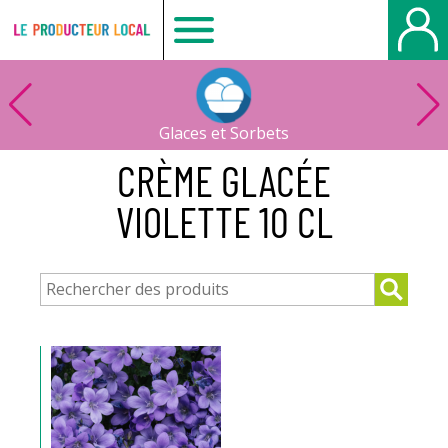
Le
producteur
Glaces et Sorbets
local
CRÈME GLACÉE
VIOLETTE 10 CL
-
Bois
Guillaume