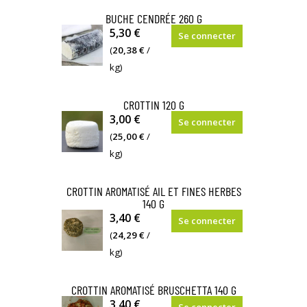
Mesnil directement.
BUCHE CENDRÉE 260 G
Fabriqué
5,30 €
Se connecter
à
(
20,38 €
/
la Chèvrerie
kg)
du
Mesnil directement.
CROTTIN 120 G
Ce fromage peut
3,00 €
Se connecter
être
(
25,00 €
/
consommé
kg)
au
entrée,
CROTTIN AROMATISÉ AIL ET FINES HERBES
en
140 G
apéritif
Un
3,40 €
Se connecter
ou
fromage
(
24,29 €
/
sur
plein de
kg)
un
saveurs.
plateau
CROTTIN AROMATISÉ BRUSCHETTA 140 G
de
Un
3,40 €