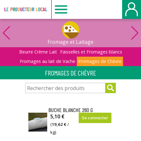
Le
producteur
Fromage et Laitage
local
Beurre Crème Lait
Faisselles et Fromages blancs
Fromages au lait de Vache
Fromages de Chèvre
-
FROMAGES DE CHÈVRE
Bois
Guillaume
BUCHE BLANCHE 260 G
Fabriqué
5,10 €
Se connecter
à
(
19,62 €
/
la Chèvrerie
kg)
du