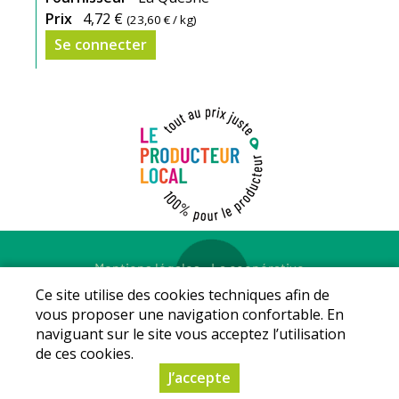
Prix
4,72 €
(
23,60 €
/ kg)
Se connecter
Mentions légales
-
La coopérative
© Copyright 2026 - LE PRODUCTEUR LOCAL - Tous droits
Ce site utilise des cookies techniques afin de
réservés - Conception :
Sarl Dynapse
vous proposer une navigation confortable. En
naviguant sur le site vous acceptez l’utilisation
de ces cookies.
J’accepte