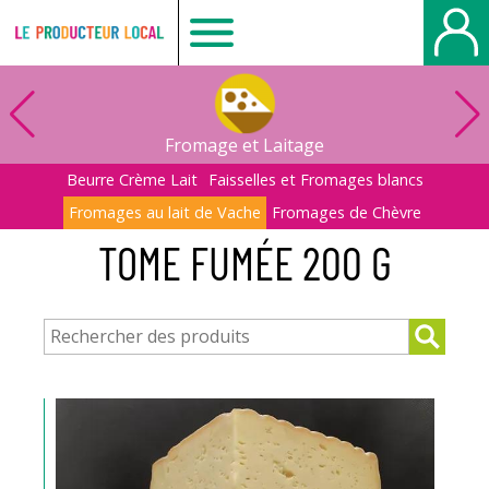
Le
producteur
Fromage et Laitage
local
Beurre Crème Lait
Faisselles et Fromages blancs
Fromages au lait de Vache
Fromages de Chèvre
-
TOME FUMÉE 200 G
Bois
Guillaume