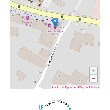
+
−
Leaflet
| ©
OpenStreetMap contributors