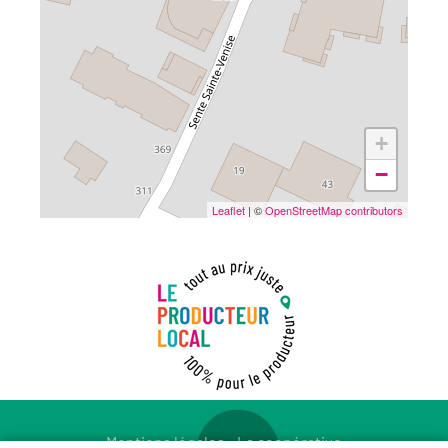
+
−
Leaflet
| ©
OpenStreetMap contributors
Mentions légales
-
La coopérative