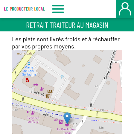
Le
RETRAIT TRAITEUR AU MAGASIN
producteur
Les plats sont livrés froids et à réchauffer
local
par vos propres moyens.
-
Bois
Guillaume