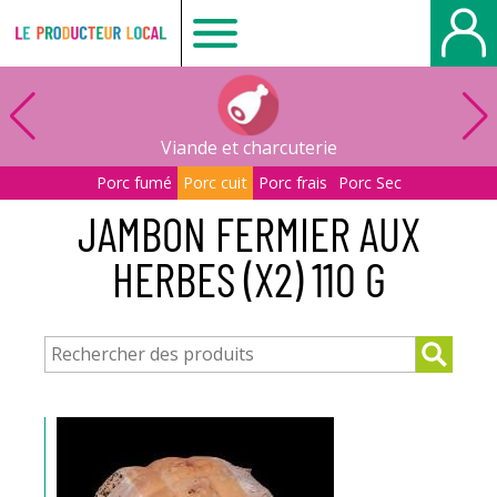
Le
producteur
Viande et charcuterie
local
Porc fumé
Porc cuit
Porc frais
Porc Sec
JAMBON FERMIER AUX
-
HERBES (X2) 110 G
Bois
Guillaume