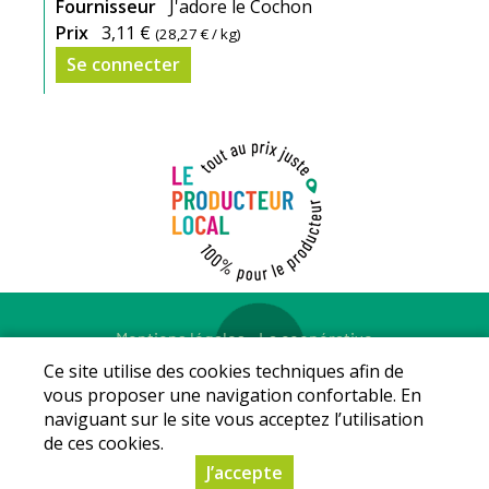
Fournisseur
J'adore le Cochon
Prix
3,11 €
(
28,27 €
/ kg)
Se connecter
Mentions légales
-
La coopérative
© Copyright 2026 - LE PRODUCTEUR LOCAL - Tous droits
Ce site utilise des cookies techniques afin de
réservés - Conception :
Sarl Dynapse
vous proposer une navigation confortable. En
naviguant sur le site vous acceptez l’utilisation
de ces cookies.
J’accepte