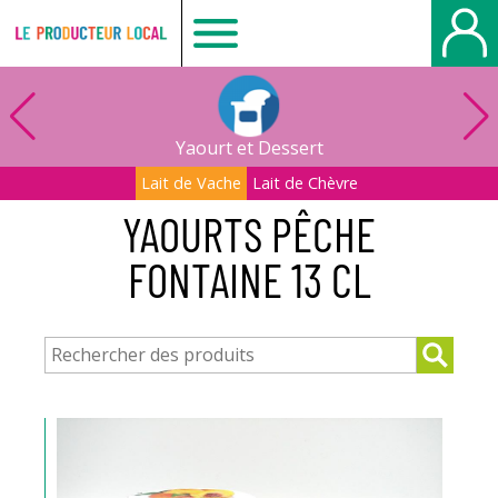
Le
producteur
Yaourt et Dessert
local
Lait de Vache
Lait de Chèvre
YAOURTS PÊCHE
-
FONTAINE 13 CL
Bois
Guillaume