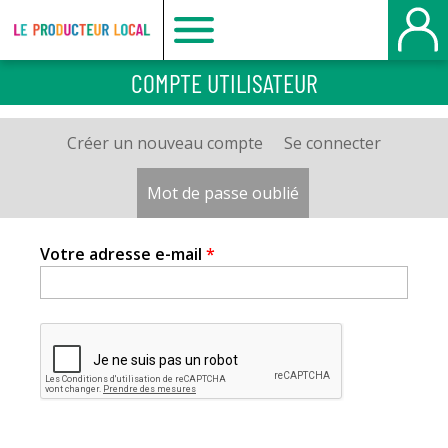
Le
COMPTE UTILISATEUR
producteur
Créer un nouveau compte
Se connecter
Onglets
local
principaux
Mot de passe oublié
(onglet actif)
-
Votre adresse e-mail
*
Bois
Guillaume