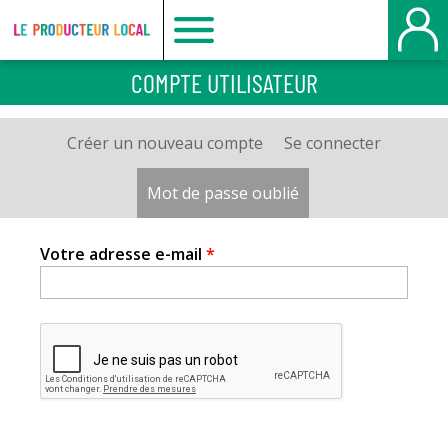
Le
COMPTE UTILISATEUR
producteur
Créer un nouveau compte
Se connecter
Onglets
local
principaux
Mot de passe oublié
(onglet actif)
-
Votre adresse e-mail
*
Bois
Guillaume