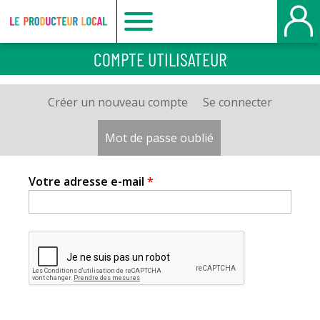
Le
COMPTE UTILISATEUR
producteur
Créer un nouveau compte
Se connecter
Onglets
local
principaux
Mot de passe oublié
(onglet actif)
-
Votre adresse e-mail
*
Bois
Guillaume