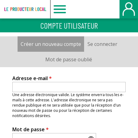
Le
COMPTE UTILISATEUR
producteur
Créer un nouveau compte
(onglet actif)
Se connecter
Onglets
local
principaux
Mot de passe oublié
-
Adresse e-mail
*
Bois
Une adresse électronique valide. Le système enverra tous les e-
mails à cette adresse. L'adresse électronique ne sera pas
Guillaume
rendue publique et ne sera utilisée que pour la réception d'un
nouveau mot de passe ou pour la réception de certaines
notifications désirées.
Mot de passe
*