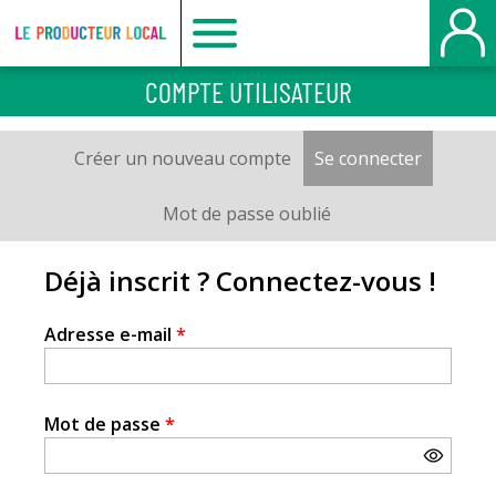
Le
COMPTE UTILISATEUR
producteur
Créer un nouveau compte
Se connecter
(onglet a
Onglets
local
principaux
Mot de passe oublié
-
Déjà inscrit ? Connectez-vous !
Bois
Adresse e-mail
*
Guillaume
Mot de passe
*