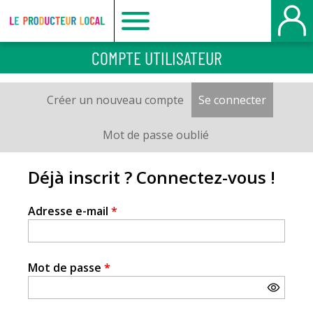
Le
COMPTE UTILISATEUR
producteur
Créer un nouveau compte
Se connecter
(onglet a
Onglets
local
principaux
Mot de passe oublié
-
Déjà inscrit ? Connectez-vous !
Bois
Adresse e-mail
*
Guillaume
Mot de passe
*