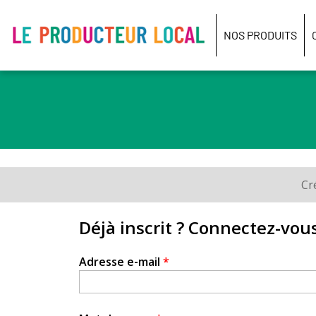
Le
producteur
NOS PRODUITS
local
-
Bois
Guillaume
Cr
Onglets
principaux
Déjà inscrit ? Connectez-vous
Adresse e-mail
*