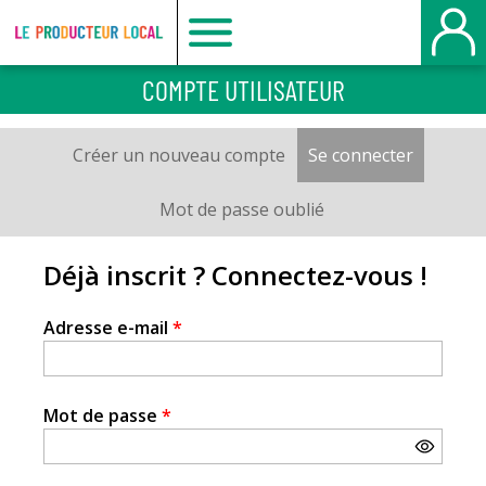
Le
COMPTE UTILISATEUR
producteur
Créer un nouveau compte
Se connecter
(onglet a
Onglets
local
principaux
Mot de passe oublié
-
Déjà inscrit ? Connectez-vous !
Bois
Adresse e-mail
*
Guillaume
Mot de passe
*