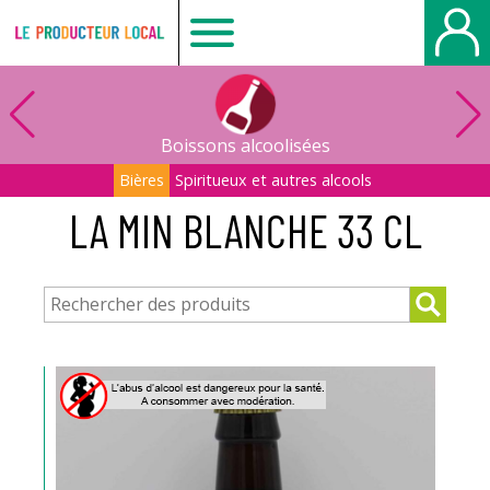
Le
producteur
Boissons alcoolisées
local
Bières
Spiritueux et autres alcools
LA MIN BLANCHE 33 CL
-
Bois
Guillaume