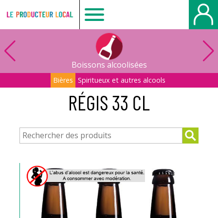
Le
producteur
Boissons alcoolisées
local
Bières
Spiritueux et autres alcools
RÉGIS 33 CL
-
Bois
Guillaume