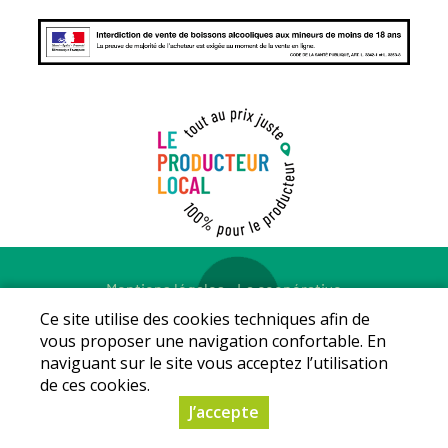
Mentions légales
-
La coopérative
© Copyright 2026 - LE PRODUCTEUR LOCAL - Tous droits
Ce site utilise des cookies techniques afin de
réservés - Conception :
Sarl Dynapse
vous proposer une navigation confortable. En
naviguant sur le site vous acceptez l’utilisation
de ces cookies.
J’accepte