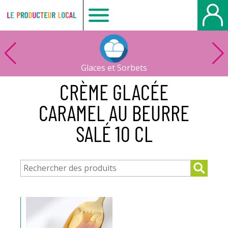
Le
producteur
Glaces et Sorbets
local
CRÈME GLACÉE
CARAMEL AU BEURRE
-
SALÉ 10 CL
Bois
Guillaume