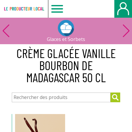
Le
producteur
Glaces et Sorbets
local
CRÈME GLACÉE VANILLE
BOURBON DE
-
MADAGASCAR 50 CL
Bois
Guillaume