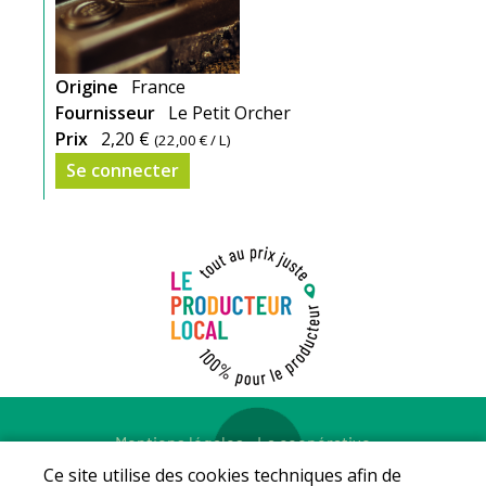
Origine
France
Fournisseur
Le Petit Orcher
Prix
2,20 €
(
22,00 €
/ L)
Se connecter
Mentions légales
-
La coopérative
© Copyright 2026 - LE PRODUCTEUR LOCAL - Tous droits
Ce site utilise des cookies techniques afin de