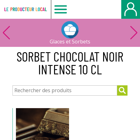
Le
producteur
Glaces et Sorbets
local
SORBET CHOCOLAT NOIR
INTENSE 10 CL
-
Bois
Guillaume