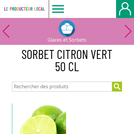
Le
producteur
Glaces et Sorbets
local
SORBET CITRON VERT
50 CL
-
Bois
Guillaume