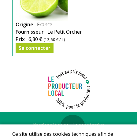
Origine
France
Fournisseur
Le Petit Orcher
Prix
6,80 €
(
13,60 €
/ L)
Se connecter
Mentions légales
-
La coopérative
© Copyright 2026 - LE PRODUCTEUR LOCAL - Tous droits
Ce site utilise des cookies techniques afin de