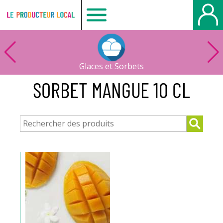
Le
producteur
Glaces et Sorbets
local
SORBET MANGUE 10 CL
-
Bois
Guillaume