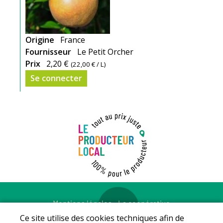
Origine
France
Fournisseur
Le Petit Orcher
Prix
2,20 €
(
22,00 €
/ L)
Se connecter
Mentions légales
-
La coopérative
© Copyright 2026 - LE PRODUCTEUR LOCAL - Tous droits
Ce site utilise des cookies techniques afin de