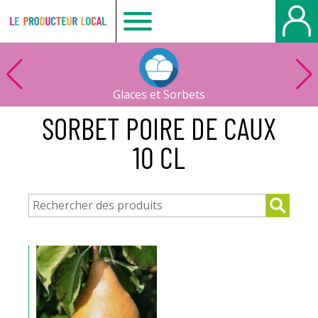
Le
producteur
Glaces et Sorbets
local
SORBET POIRE DE CAUX
10 CL
-
Bois
Guillaume