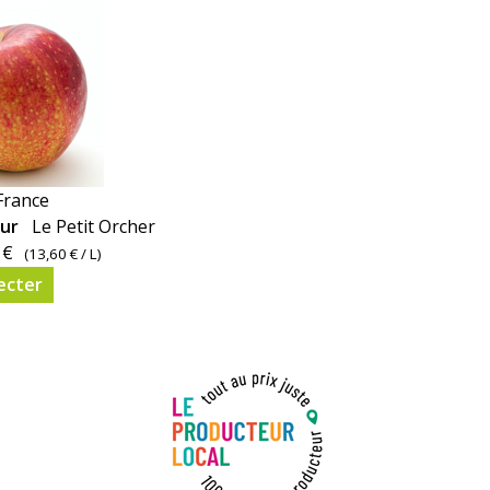
France
eur
Le Petit Orcher
 €
(
13,60 €
/ L)
ecter