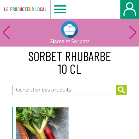
Le
producteur
Glaces et Sorbets
local
SORBET RHUBARBE
10 CL
-
Bois
Guillaume