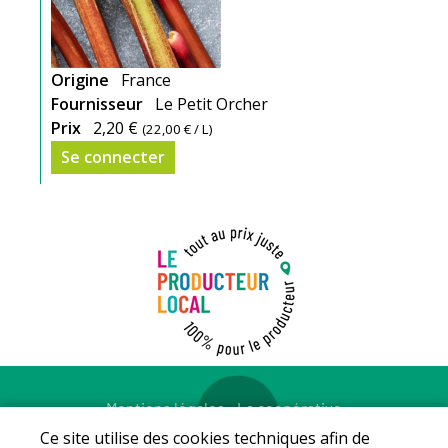
Origine
France
Fournisseur
Le Petit Orcher
Prix
2,20 €
(
22,00 €
/ L)
Se connecter
Mentions légales
-
La coopérative
© Copyright 2026 - LE PRODUCTEUR LOCAL - Tous droits
Ce site utilise des cookies techniques afin de