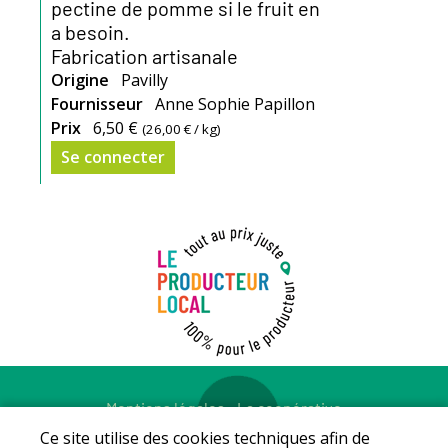
pectine de pomme si le fruit en
a besoin.
Fabrication artisanale
Origine
Pavilly
Fournisseur
Anne Sophie Papillon
Prix
6,50 €
(
26,00 €
/ kg)
Se connecter
Mentions légales
-
La coopérative
© Copyright 2026 - LE PRODUCTEUR LOCAL - Tous droits
Ce site utilise des cookies techniques afin de