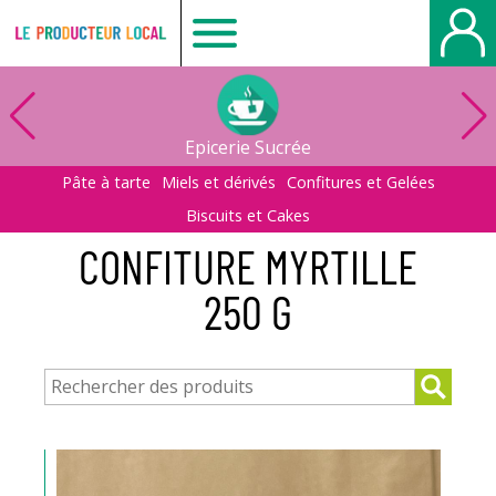
Le
producteur
Epicerie Sucrée
local
Pâte à tarte
Miels et dérivés
Confitures et Gelées
Biscuits et Cakes
-
CONFITURE MYRTILLE
250 G
Bois
Guillaume