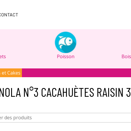
CONTACT
ets
Poisson
Bois
s et Cakes
NOLA N°3 CACAHUÈTES RAISIN 3