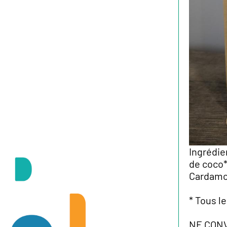
Ingrédie
de coco*
Cardam
* Tous le
NE CONV