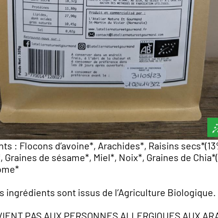
nts : Flocons d’avoine*, Arachides*, Raisins secs*(13
, Graines de sésame*, Miel*, Noix*, Graines de Chia*
ome*
s ingrédients sont issus de l’Agriculture Biologique.
IENT PAS AUX PERSONNES ALLERGIQUES AUX AR