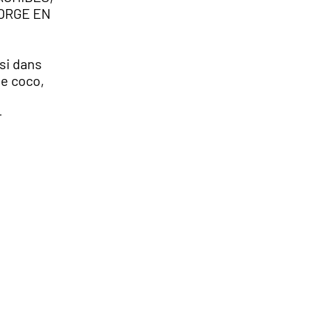
’ORGE EN
si dans
de coco,
-