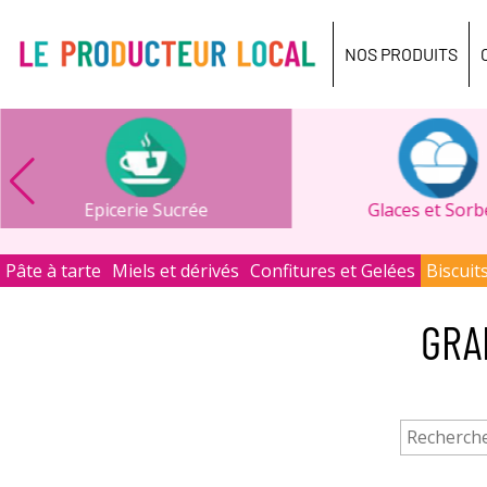
Le
producteur
NOS PRODUITS
local
-
Bois
Guillaume
Epicerie Sucrée
Glaces et Sorb
Pâte à tarte
Miels et dérivés
Confitures et Gelées
Biscuit
GRA