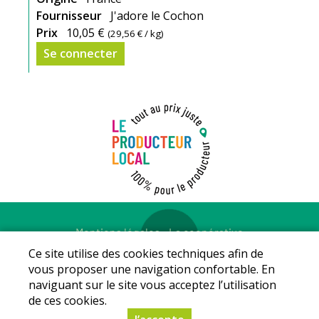
Fournisseur
J'adore le Cochon
Prix
10,05 €
(
29,56 €
/ kg)
Se connecter
Mentions légales
-
La coopérative
© Copyright 2026 - LE PRODUCTEUR LOCAL - Tous droits
Ce site utilise des cookies techniques afin de
réservés - Conception :
Sarl Dynapse
vous proposer une navigation confortable. En
naviguant sur le site vous acceptez l’utilisation
de ces cookies.