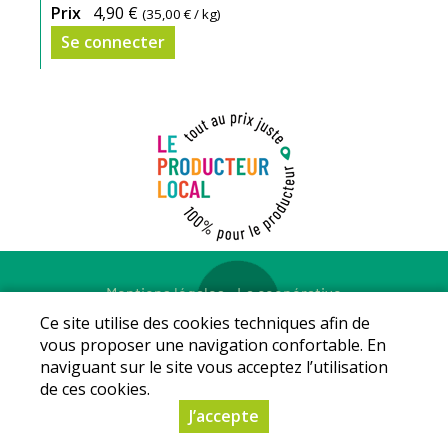
Prix
4,90 €
(
35,00 €
/ kg)
Se connecter
Mentions légales
-
La coopérative
© Copyright 2026 - LE PRODUCTEUR LOCAL - Tous droits
Ce site utilise des cookies techniques afin de
réservés - Conception :
Sarl Dynapse
vous proposer une navigation confortable. En
naviguant sur le site vous acceptez l’utilisation
de ces cookies.
J’accepte