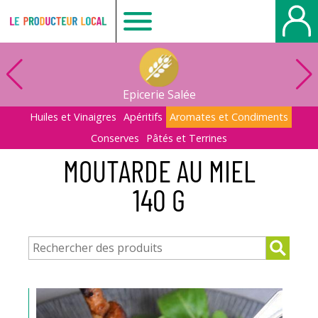
Le
producteur
Epicerie Salée
local
Huiles et Vinaigres
Apéritifs
Aromates et Condiments
Conserves
Pâtés et Terrines
-
MOUTARDE AU MIEL
140 G
Bois
Guillaume