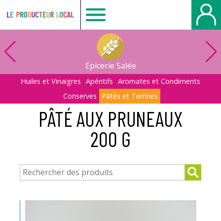
Le
producteur
Epicerie Salée
local
Huiles et Vinaigres
Apéritifs
Aromates et Condiments
Conserves
Pâtés et Terrines
-
PÂTÉ AUX PRUNEAUX
200 G
Bois
Guillaume