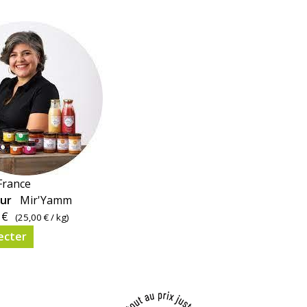
France
eur
Mir'Yamm
 €
(
25,00 €
/ kg)
ecter