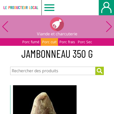
Le
producteur
Viande et charcuterie
local
Porc fumé
Porc cuit
Porc frais
Porc Sec
JAMBONNEAU 350 G
-
Bois
Guillaume